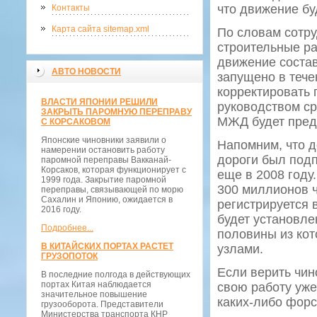
что движение бу
Контакты
Карта сайта sitemap.xml
По словам сотр
строительные ра
движение состав
АВТО НОВОСТИ
запущено в тече
корректировать
ВЛАСТИ ЯПОНИИ РЕШИЛИ
руководством ср
ЗАКРЫТЬ ПАРОМНУЮ ПЕРЕПРАВУ
МЖД будет предс
С КОРСАКОВОМ
Японские чиновники заявили о
Напомним, что д
намерении остановить работу
дороги был под
паромной переправы Вакканай-
Корсаков, которая функционирует с
еще в 2008 году
1999 года. Закрытие паромной
300 миллионов ч
переправы, связывающей по морю
Сахалин и Японию, ожидается в
регистрируется 
2016 году.
будет установле
Подробнее...
половины из ко
В КИТАЙСКИХ ПОРТАХ РАСТЕТ
узлами.
ГРУЗОПОТОК
Если верить чи
В последние полгода в действующих
портах Китая наблюдается
свою работу уже
значительное повышение
каких-либо форс
грузооборота. Представители
Министерства транспорта КНР